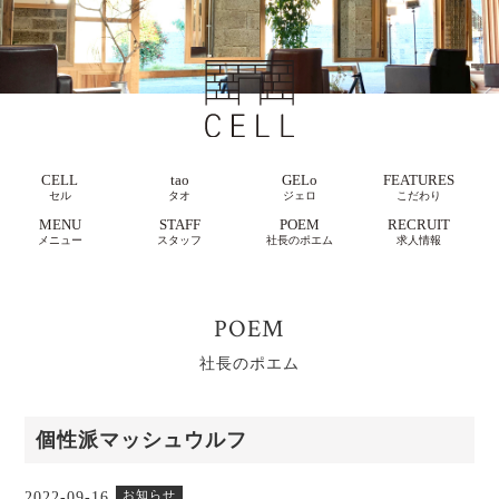
CELL
tao
GELo
FEATURES
セル
タオ
ジェロ
こだわり
MENU
STAFF
POEM
RECRUIT
メニュー
スタッフ
社長のポエム
求人情報
POEM
社長のポエム
個性派マッシュウルフ
お知らせ
2022-09-16