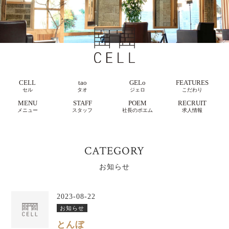
CELL
tao
GELo
FEATURES
セル
タオ
ジェロ
こだわり
MENU
STAFF
POEM
RECRUIT
メニュー
スタッフ
社長のポエム
求人情報
CATEGORY
お知らせ
2023-08-22
お知らせ
とんぼ