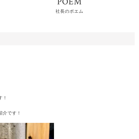
POEM
社長のポエム
す！
紹介です！