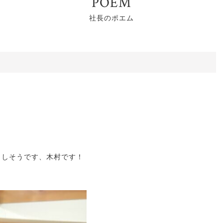
POEM
社長のポエム
りしそうです、木村です！