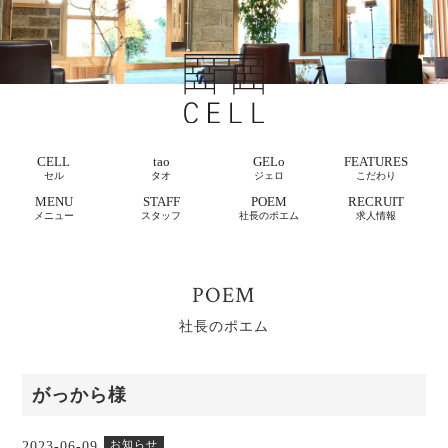
CELL
tao
GELo
FEATURES
セル
タオ
ジェロ
こだわり
MENU
STAFF
POEM
RECRUIT
メニュー
スタッフ
社長のポエム
求人情報
POEM
社長のポエム
がっから様
お知らせ
2023-06-09