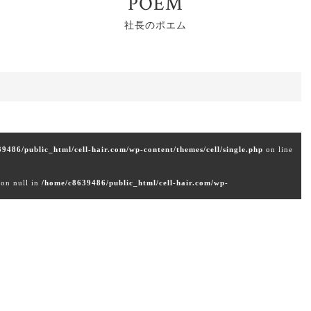
POEM
社長のポエム
9486/public_html/cell-hair.com/wp-content/themes/cell/single.php
on line
 on null in
/home/c8639486/public_html/cell-hair.com/wp-