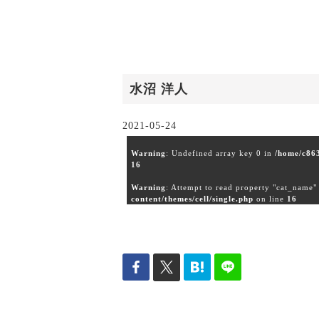
水沼 洋人
2021-05-24
Warning
: Undefined array key 0 in
/home/c863
16
Warning
: Attempt to read property "cat_name"
content/themes/cell/single.php
on line
16