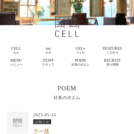
CELL
tao
GELo
FEATURES
セル
タオ
ジェロ
こだわり
MENU
STAFF
POEM
RECRUIT
メニュー
スタッフ
社長のポエム
求人情報
POEM
社長のポエム
2023-05-14
お知らせ
ラー活