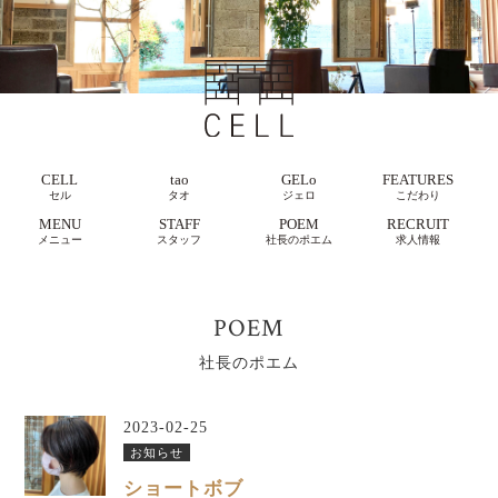
CELL
tao
GELo
FEATURES
セル
タオ
ジェロ
こだわり
MENU
STAFF
POEM
RECRUIT
メニュー
スタッフ
社長のポエム
求人情報
POEM
社長のポエム
2023-02-25
お知らせ
ショートボブ